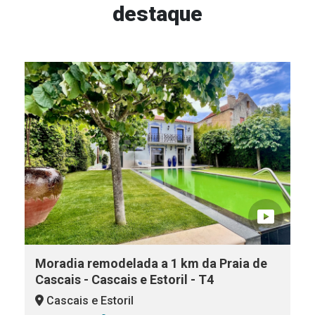
destaque
Moradia remodelada a 1 km da Praia de
M
Cascais - Cascais e Estoril - T4
E
s
Cascais e Estoril
-