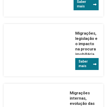
Saber
Análise de
mais
investimento
imobiliário –
principais
fatores a ter
Migrações,
em conta
legislação e
o impacto
na procura
imobiliária
em Portugal
Saber
Migrações,
mais
legislação e o
impacto na
procura
imobiliária em
Migrações
Portugal, uma
internas,
análise
evolução das